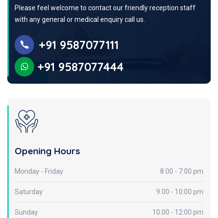
Please feel welcome to contact our friendly reception staff
with any general or medical enquiry call us.
+91 9587077111
+91 9587077444
Opening Hours
Monday - Friday
8.00 - 7:00 pm
Saturday
9.00 - 10:00 pm
Sunday
10.00 - 12:00 pm